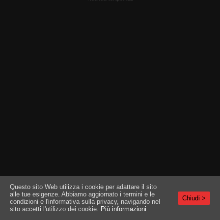
Questo sito Web utilizza i cookie per adattare il sito
alle tue esigenze. Abbiamo aggiornato i termini e le
Chiudi >
condizioni e l'informativa sulla privacy, navigando nel
sito accetti l'utilizzo dei cookie.
Più informazioni
T&C
|
PRIVACY
|
ASSISTENZA CLIENTI
|
IL TUO ACCOUNT
|
TERMINALI COMPATIBILI