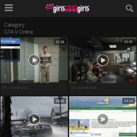
Category:
GTA V Online
02:58
05:05
01 – Come inizi...
02 – Come inizi...
06:42
03:24