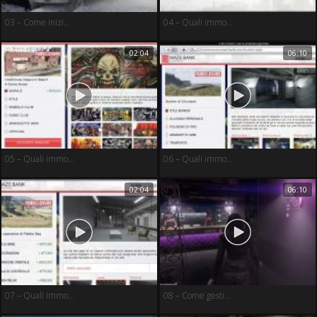
03 – Come inizi...
04 – Quali immo...
02:04
06:10
05 – Quali immo...
06 – Quali immo...
02:04
06:10
07 – Quali immo...
08 – Come gesti...