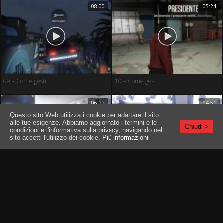
08:00
05:24
09 – Come gesti...
10 – Come gesti...
06:22
04:51
Questo sito Web utilizza i cookie per adattare il sito
alle tue esigenze. Abbiamo aggiornato i termini e le
Chiudi >
condizioni e l'informativa sulla privacy, navigando nel
sito accetti l'utilizzo dei cookie.
Più informazioni
T&C
|
PRIVACY
|
ASSISTENZA CLIENTI
|
IL TUO ACCOUNT
|
TERMINALI COMPATIBILI
11 – Come gesti...
12 – Come gesti...
05:23
04:11